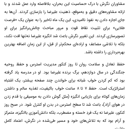
مشاوران نگرش با درک حساسیت این بحران، بلافاصله وارد عمل شدند و با
ارائه مشاوره‌های دقیق و به‌موقع، ذهنیت علیرضا را بازسازی کردند. آن‌ها به
جای اجازه دادن به نفوذ ناامیدی، این یک ماه تاخیر را به عنوان یک «فرصت
طلایی» برای تثبیت نقاط قوت و مرور مباحث چالش‌برانگیز برای او
تصویرسازی کردند. این تغییر نگرش باعث شد انگیزه علیرضا نه‌تنها افت نکند،
بلکه با تلاشی مضاعف و اراده‌ای محکم‌تر از قبل، از این زمانِ اضافه بهترین
بهره‌برداری را داشته باشد.
حفظ تعادل و سلامت روان تا روز کنکور مدیریت استرس و حفظ روحیه
جنگندگی در سال دوازدهم، برگ برنده علیرضا بود. او در مدرسه یاد گرفته
بود که کم کردن خواب شبانه برای خواندن چند صفحه بیشتر، یک اشتباه
استراتژیک است. حفظ ۷ تا ۸ ساعت خواب باکیفیت، تغذیه سالم و داشتن
زمان‌های کوتاه برای بازیابی انگیزه (مثل گوش دادن به موسیقی یا قدم زدن
در هوای آزاد)، باعث شد تا سطح استرس در بدن او کنترل شود. در صبح روز
کنکور، علیرضا نه یک فردِ خسته و مضطرب، بلکه دانش‌آموزی باانگیزه، متمرکز
و آرام بود که به تلاش‌های خود و مسیر طی‌شده در نگرش، اعتماد کامل
داشت.