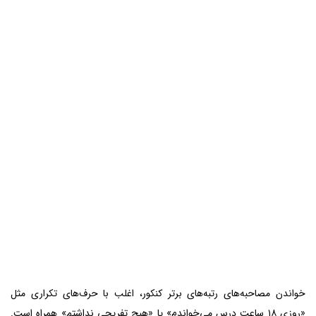
خواندن مصاحبه‌های رتبه‌های برتر کنکور، اغلب با حرف‌های تکراری مثل
«روزی ۱۸ ساعت درس می‌خواندم» یا «هیچ تفریحی نداشتم» همراه است.